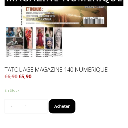
TATOUAGE MAGAZINE 140 NUMÉRIQUE
€
6,90
€
5,90
En Stock
Acheter
-
+
quantité
de
Tatouage
Magazine