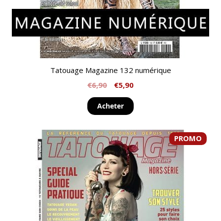
Tatouage Magazine 132 numérique
€
6,90
€
5,90
Acheter
PROMO