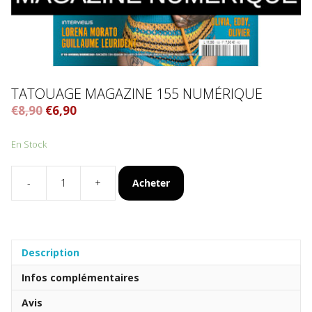
TATOUAGE MAGAZINE 155 NUMÉRIQUE
€
8,90
€
6,90
En Stock
Acheter
-
+
quantité
de
Tatouage
Magazine
155
Description
numérique
Infos complémentaires
Avis