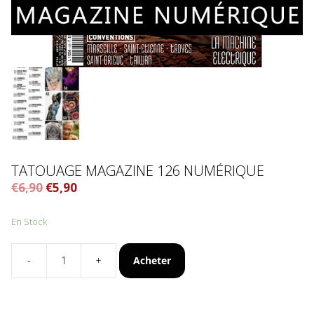
TATOUAGE MAGAZINE 126 NUMÉRIQUE
€
6,90
€
5,90
En Stock
Acheter
-
+
quantité
de
Tatouage
Magazine