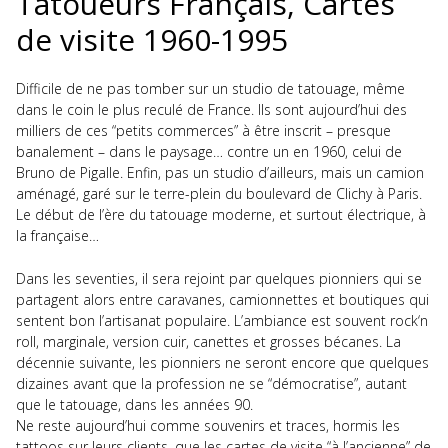
Tatoueurs Français, Cartes
de visite 1960-1995
Difficile de ne pas tomber sur un studio de tatouage, même
dans le coin le plus reculé de France. Ils sont aujourd’hui des
milliers de ces “petits commerces” à être inscrit – presque
banalement – dans le paysage… contre un en 1960, celui de
Bruno de Pigalle. Enfin, pas un studio d’ailleurs, mais un camion
aménagé, garé sur le terre-plein du boulevard de Clichy à Paris.
Le début de l’ère du tatouage moderne, et surtout électrique, à
la française…
Dans les seventies, il sera rejoint par quelques pionniers qui se
partagent alors entre caravanes, camionnettes et boutiques qui
sentent bon l’artisanat populaire. L’ambiance est souvent rock‘n
roll, marginale, version cuir, canettes et grosses bécanes. La
décennie suivante, les pionniers ne seront encore que quelques
dizaines avant que la profession ne se “démocratise”, autant
que le tatouage, dans les années 90.
Ne reste aujourd’hui comme souvenirs et traces, hormis les
tattoos sur leurs clients, que les cartes de visite “à l’ancienne” de