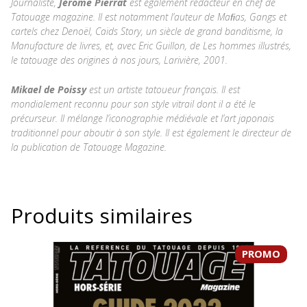
Journaliste,
Jérôme Pierrat
est également rédacteur en chef de
Tatouage magazine. Il est notamment l’auteur de Maﬁas, Gangs et
cartels chez Denoël, Caïds Story, un siècle de grand banditisme, la
Manufacture de livres, et, avec Eric Guillon, de Les hommes illustrés,
le tatouage des origines à nos jours, Larivière, 2001.
Mikael de Poissy
est un artiste tatoueur français. Il est
mondialement reconnu pour son style vitrail dont il a été le
précurseur. Il mélange l’iconographie médiévale et l’art japonais
traditionnel pour aboutir à son style. Il est également le directeur de
la publication de Tatouage Magazine.
Produits similaires
PROMO