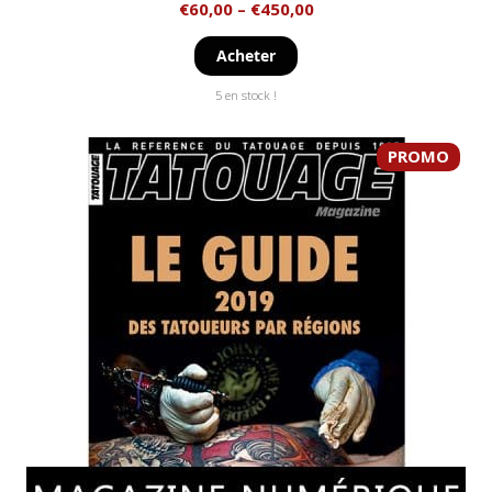
€
60,00
–
€
450,00
Acheter
5 en stock !
PROMO