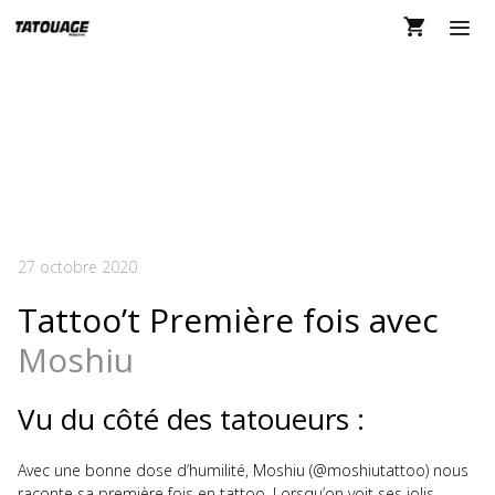
Aller
au
contenu
MEN
TATTOO’T PREMIÈRE
FOIS – TATOUAGE
MAGAZINE 137
27 octobre 2020
Tattoo’t Première fois avec
Moshiu
Vu du côté des tatoueurs :
Avec une bonne dose d’humilité, Moshiu (@moshiutattoo) nous
raconte sa première fois en tattoo. Lorsqu’on voit ses jolis