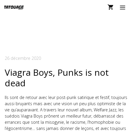
Aller
au
contenu
MEN
VIAGRA BOYS DANS
TM 138
26 décembre 2020
Viagra Boys, Punks is not
dead
Ils sont de retour avec leur post-punk satirique et festif, toujours
aussi bruyants mais avec une vision un peu plus optimiste de la
vie qu’auparavant. A travers leur nouvel album, Welfare Jazz, les
suédois Viagra Boys prônent un meilleur futur, débarrassé des
errances que sont la misogynie, le racisme, l’homophobie ou
l’égocentrisme… sans jamais donner de leçons, et avec toujours