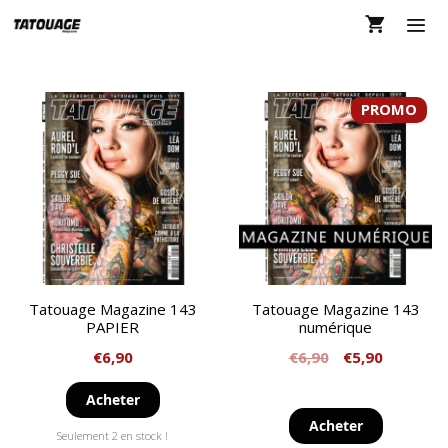
Aller
au
contenu
MEN
PROMO
Tatouage Magazine 143
Tatouage Magazine 143
PAPIER
numérique
€
6,90
€
6,90
€
5,90
Acheter
Acheter
Seulement 2 en stock !