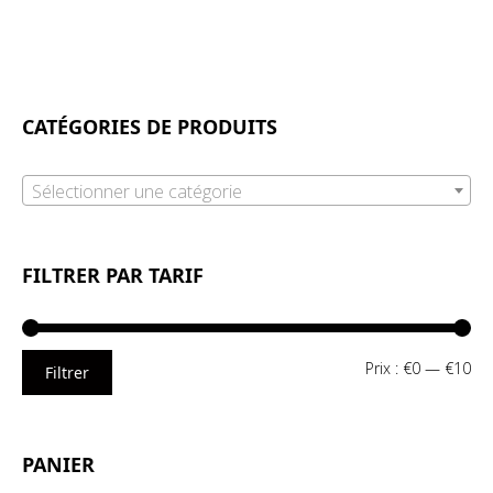
CATÉGORIES DE PRODUITS
Sélectionner une catégorie
FILTRER PAR TARIF
Pri
Pri
Prix :
€0
—
€10
Filtrer
mi
ma
PANIER