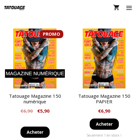
Aller
au
contenu
MEN
PROMO
Tatouage Magazine 150
Tatouage Magazine 150
numérique
PAPIER
€
6,90
€
5,90
€
6,90
Acheter
Acheter
Seulement 1 en stock !