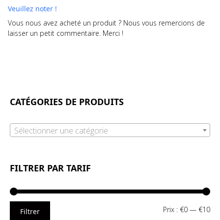
Veuillez noter !
Vous nous avez acheté un produit ? Nous vous remercions de
laisser un petit commentaire. Merci !
CATÉGORIES DE PRODUITS
Sélectionner une catégorie
FILTRER PAR TARIF
Pri
Pri
Prix :
€0
—
€10
Filtrer