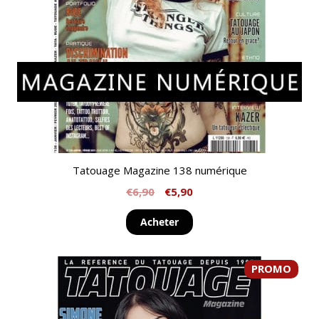
Tatouage Magazine 138 numérique
€
6,90
€
5,90
Acheter
PROMO