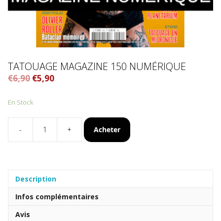
TATOUAGE MAGAZINE 150 NUMÉRIQUE
€
6,90
€
5,90
En Stock
Acheter
-
+
quantité
de
Tatouage
Magazine
150
Description
numérique
Infos complémentaires
Avis