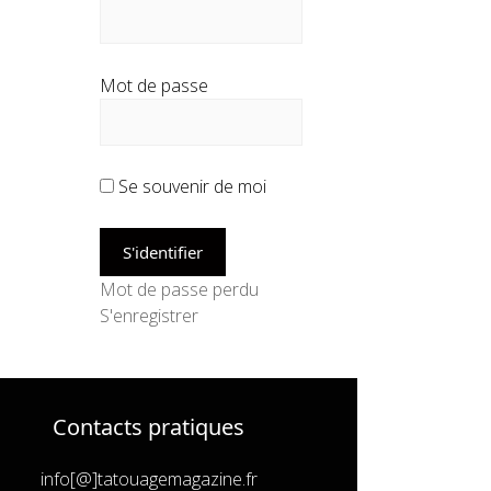
Mot de passe
Se souvenir de moi
Mot de passe perdu
S'enregistrer
Contacts pratiques
info[@]tatouagemagazine.fr