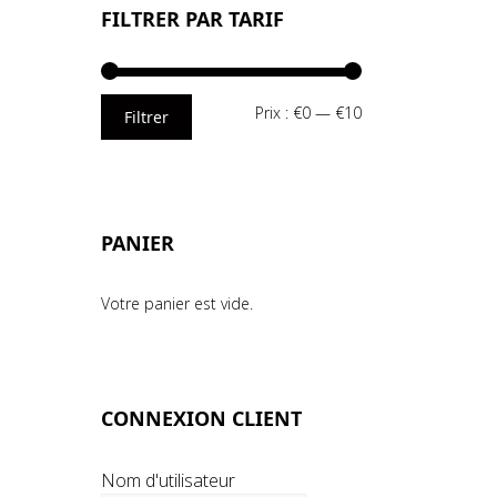
FILTRER PAR TARIF
Prix
Prix
Prix :
€0
—
€10
Filtrer
min
max
PANIER
Votre panier est vide.
CONNEXION CLIENT
Nom d'utilisateur