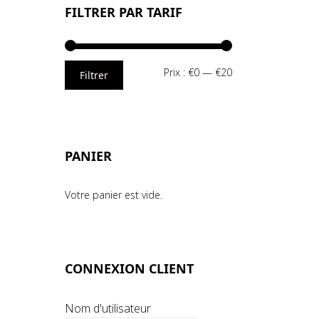
FILTRER PAR TARIF
Prix
Prix
Prix :
€0
—
€20
Filtrer
min
max
PANIER
Votre panier est vide.
CONNEXION CLIENT
Nom d'utilisateur