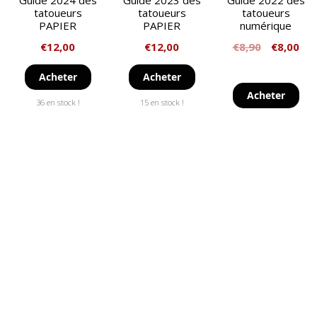
Guide 2024 des
Guide 2023 des
Guide 2022 des
tatoueurs
tatoueurs
tatoueurs
PAPIER
PAPIER
numérique
€
12,00
€
12,00
€
8,90
€
8,00
Acheter
Acheter
Acheter
36 en stock !
15 en stock !