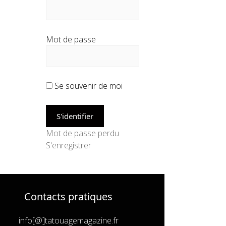
Mot de passe
Se souvenir de moi
Mot de passe perdu
S'enregistrer
Contacts pratiques
info[@]tatouagemagazine.fr