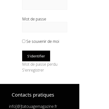
Mot de passe
Se souvenir de moi
Mot de passe perdu
S'enregistrer
Contacts pratiques
info[@]tatouagemagazine.fr