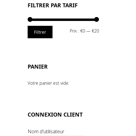
FILTRER PAR TARIF
Prix
Prix
Prix :
€0
—
€20
Filtrer
min
max
PANIER
Votre panier est vide.
CONNEXION CLIENT
Nom d'utilisateur