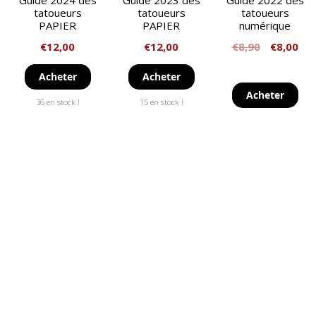
Guide 2024 des
Guide 2023 des
Guide 2022 des
tatoueurs
tatoueurs
tatoueurs
PAPIER
PAPIER
numérique
€
12,00
€
12,00
€
8,90
€
8,00
Acheter
Acheter
Acheter
36 en stock !
15 en stock !