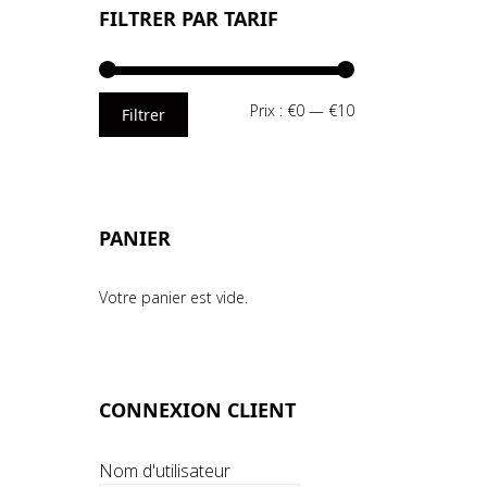
FILTRER PAR TARIF
Prix
Prix
Prix :
€0
—
€10
Filtrer
min
max
PANIER
Votre panier est vide.
CONNEXION CLIENT
Nom d'utilisateur