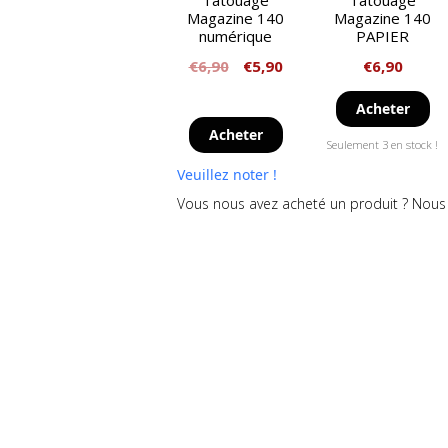
Tatouage
Tatouage
Magazine 140
Magazine 140
numérique
PAPIER
€
6,90
€
5,90
€
6,90
Acheter
Acheter
Seulement 3 en stock !
Veuillez noter !
Vous nous avez acheté un produit ? Nous 