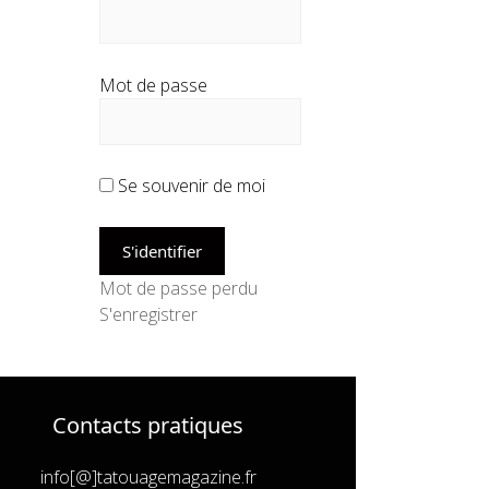
Mot de passe
Se souvenir de moi
Mot de passe perdu
S'enregistrer
Contacts pratiques
info[@]tatouagemagazine.fr