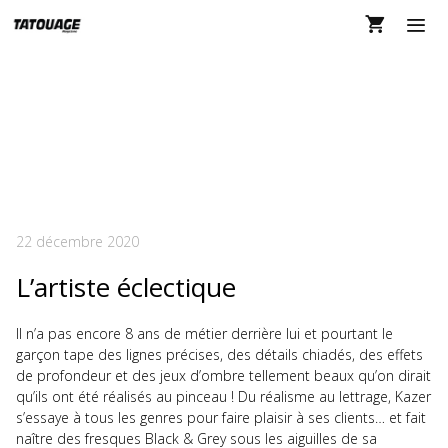
Aller
au
contenu
MEN
KAZER DANS
TATOUAGE MAGAZINE
138
22 décembre 2020
L’artiste éclectique
Il n’a pas encore 8 ans de métier derrière lui et pourtant le
garçon tape des lignes précises, des détails chiadés, des effets
de profondeur et des jeux d’ombre tellement beaux qu’on dirait
qu’ils ont été réalisés au pinceau ! Du réalisme au lettrage, Kazer
s’essaye à tous les genres pour faire plaisir à ses clients… et fait
naître des fresques Black & Grey sous les aiguilles de sa