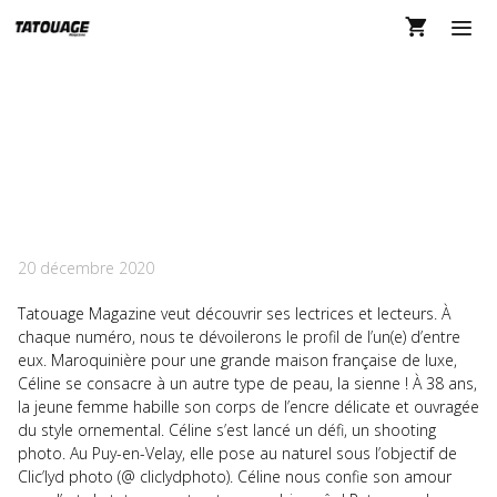
Aller
au
contenu
MEN
SELFIES DANS
TATOUAGE MAGAZINE
138
20 décembre 2020
Tatouage Magazine veut découvrir ses lectrices et lecteurs. À
chaque numéro, nous te dévoilerons le profil de l’un(e) d’entre
eux. Maroquinière pour une grande maison française de luxe,
Céline se consacre à un autre type de peau, la sienne ! À 38 ans,
la jeune femme habille son corps de l’encre délicate et ouvragée
du style ornemental. Céline s’est lancé un défi, un shooting
photo. Au Puy-en-Velay, elle pose au naturel sous l’objectif de
Clic’lyd photo (@ cliclydphoto). Céline nous confie son amour