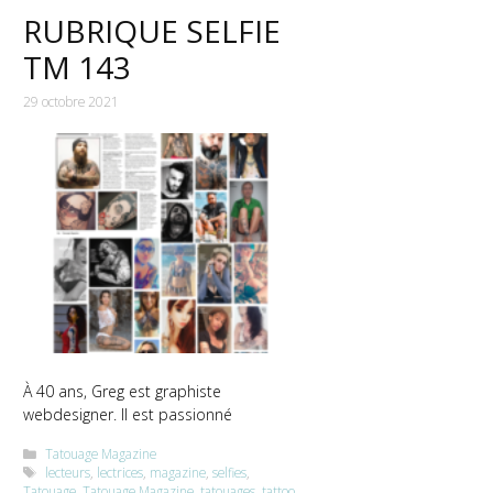
RUBRIQUE SELFIE
TM 143
29 octobre 2021
À 40 ans, Greg est graphiste
webdesigner. Il est passionné
Catégories
Tatouage Magazine
Étiquettes
lecteurs
,
lectrices
,
magazine
,
selfies
,
Tatouage
,
Tatouage Magazine
,
tatouages
,
tattoo
,