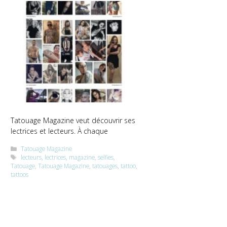
Tatouage Magazine veut découvrir ses
lectrices et lecteurs. À chaque
Catégories
Tatouage Magazine
Étiquettes
lecteurs
,
lectrices
,
magazine
,
selfies
,
Tatouage
,
Tatouage Magazine
,
tatouages
,
tattoo
,
tattoos