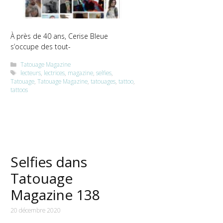
À près de 40 ans, Cerise Bleue
s’occupe des tout-
Catégories
Tatouage Magazine
Étiquettes
lecteurs
,
lectrices
,
magazine
,
selfies
,
Tatouage
,
Tatouage Magazine
,
tatouages
,
tattoo
,
tattoos
Selfies dans
Tatouage
Magazine 138
20 décembre 2020