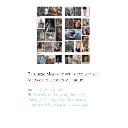
Tatouage Magazine veut découvrir ses
lectrices et lecteurs. À chaque
Catégories
Tatouage Magazine
Étiquettes
lecteurs
,
lectrices
,
magazine
,
selfies
,
Tatouage
,
Tatouage Magazine
,
tatouage
magazine 136
,
tatouages
,
tattoo
,
tattoos