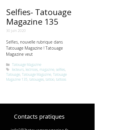
Selfies- Tatouage
Magazine 135
30 juin 2020
Selfies, nouvelle rubrique dans
Tatouage Magazine ! Tatouage
Magazine veut
Catégories
Tatouage Magazine
Étiquettes
lecteurs
,
lectrices
,
magazine
,
selfies
,
Tatouage
,
Tatouage Magazine
,
Tatouage
Magazine 135
,
tatouages
,
tattoo
,
tattoos
Contacts pratiques