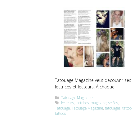
Tatouage Magazine veut découvrir ses
lectrices et lecteurs. À chaque
Catégories
Tatouage Magazine
Étiquettes
lecteurs
,
lectrices
,
magazine
,
selfies
,
Tatouage
,
Tatouage Magazine
,
tatouages
,
tattoo
,
tattoos