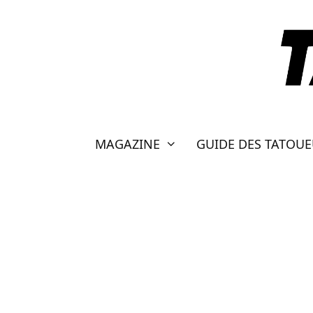
Aller
au
contenu
MAGAZINE
GUIDE DES TATOU
LECTRICES