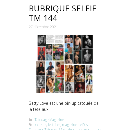
RUBRIQUE SELFIE
TM 144
27 décembre 2021
Betty Love est une pin-up tatouée de
la tête aux
Catégories
Tatouage Magazine
Étiquettes
lecteurs
,
lectrices
,
magazine
,
selfies
,
Tatouage
,
Tatouage Magazine
,
tatouages
,
tattoo
,