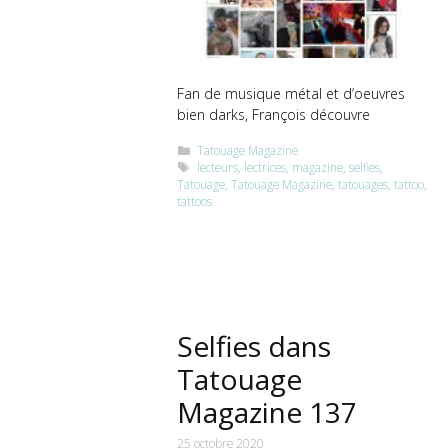
Fan de musique métal et d’oeuvres
bien darks, François découvre
Catégories
Tatouage Magazine
Étiquettes
lecteurs
,
lectrices
,
magazine
,
selfies
,
Tatouage
,
Tatouage Magazine
,
tatouages
,
tattoo
,
tattoos
Selfies dans
Tatouage
Magazine 137
25 octobre 2020