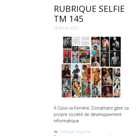
RUBRIQUE SELFIE
TM 145
28 février 2022
À Ozoir-la-Ferrière, Donathann gère sa
propre société de développement
informatique
Catégories
Tatouage Magazine