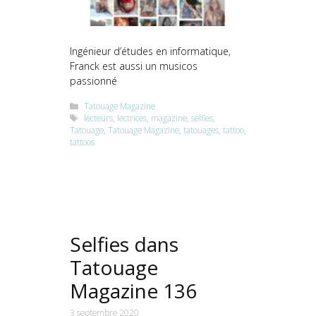
Ingénieur d’études en informatique,
Franck est aussi un musicos
passionné
Catégories
Tatouage Magazine
Étiquettes
lecteurs
,
lectrices
,
magazine
,
selfies
,
Tatouage
,
Tatouage Magazine
,
tatouages
,
tattoo
,
tattoos
Selfies dans
Tatouage
Magazine 136
3 septembre 2020