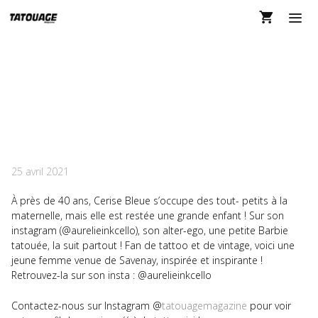
Aller
au
contenu
MEN
SELFIES DANS
TATOUAGE MAGAZINE
140
25 avril 2021
À près de 40 ans, Cerise Bleue s’occupe des tout- petits à la
maternelle, mais elle est restée une grande enfant ! Sur son
instagram (@aurelieinkcello), son alter-ego, une petite Barbie
tatouée, la suit partout ! Fan de tattoo et de vintage, voici une
jeune femme venue de Savenay, inspirée et inspirante !
Retrouvez-la sur son insta : @aurelieinkcello
Contactez-nous sur Instagram @
tatouagemagazine
pour voir