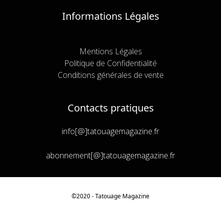
Informations Légales
Mentions Légales
Politique de Confidentialité
Conditions générales de vente
Contacts pratiques
info[@]tatouagemagazine.fr
abonnement[@]tatouagemagazine.fr
Article ajouté au panier
©2020 - Tatouage
Magazine
Paiement
0 Produit -
€
0,00