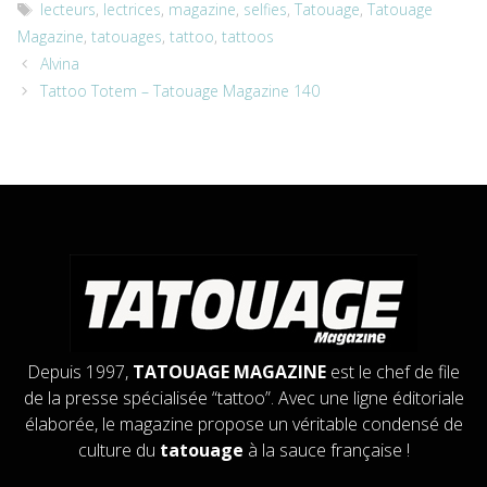
Étiquettes
lecteurs
,
lectrices
,
magazine
,
selfies
,
Tatouage
,
Tatouage
Magazine
,
tatouages
,
tattoo
,
tattoos
Alvina
Tattoo Totem – Tatouage Magazine 140
Depuis 1997,
TATOUAGE MAGAZINE
est le chef de file
de la presse spécialisée “tattoo”. Avec une ligne éditoriale
élaborée, le magazine propose un véritable condensé de
culture du
tatouage
à la sauce française !