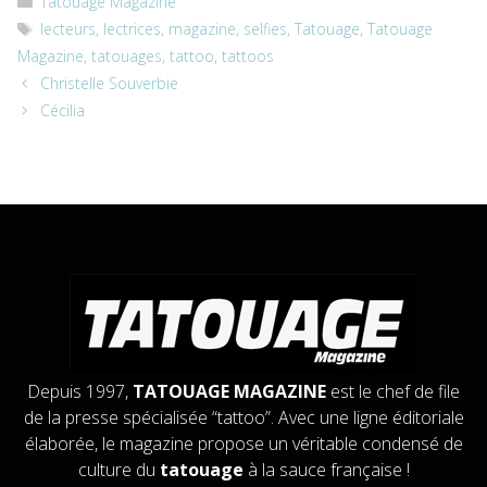
Tatouage Magazine
Étiquettes
lecteurs
,
lectrices
,
magazine
,
selfies
,
Tatouage
,
Tatouage
Magazine
,
tatouages
,
tattoo
,
tattoos
Christelle Souverbie
Cécilia
Depuis 1997,
TATOUAGE MAGAZINE
est le chef de file
de la presse spécialisée “tattoo”. Avec une ligne éditoriale
élaborée, le magazine propose un véritable condensé de
culture du
tatouage
à la sauce française !