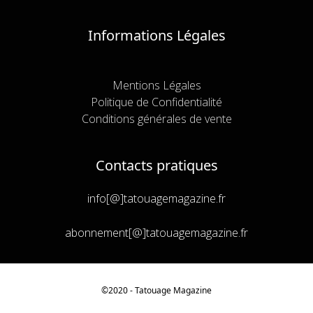
Informations Légales
Mentions Légales
Politique de Confidentialité
Conditions générales de vente
Contacts pratiques
info[@]tatouagemagazine.fr
abonnement[@]tatouagemagazine.fr
Article ajouté au panier
©2020 - Tatouage
Magazine
Paiement
0 Produit -
€
0,00