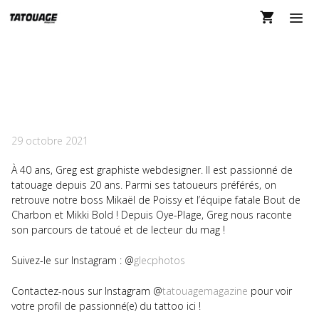
Aller
au
contenu
MEN
RUBRIQUE SELFIE TM
143
29 octobre 2021
À 40 ans, Greg est graphiste webdesigner. Il est passionné de
tatouage depuis 20 ans. Parmi ses tatoueurs préférés, on
retrouve notre boss Mikaël de Poissy et l’équipe fatale Bout de
Charbon et Mikki Bold ! Depuis Oye-Plage, Greg nous raconte
son parcours de tatoué et de lecteur du mag !
Suivez-le sur Instagram : @
glecphotos
Contactez-nous sur Instagram @
tatouagemagazine
pour voir
votre profil de passionné(e) du tattoo ici !