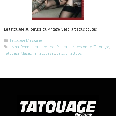
Le tatouage au service du vintage C’est l’art sous toutes
Catégories
Tatouage Magazine
Étiquettes
alvina
,
femme tatouée
,
modèle tatoué
,
rencontre
,
Tatouage
,
Tatouage Magazine
,
tatouages
,
tattoo
,
tattoos