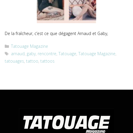
De la fraîcheur, c’est ce que dégagent Arnaud et Gaby,
Catégories
Tatouage Magazine
Étiquettes
arnaud
,
gaby
,
rencontre
,
Tatouage
,
Tatouage Magazine
,
tatouages
,
tattoo
,
tattoos