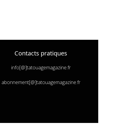
Contacts pratiques
info[@]tatouagemagazine.fr
abonnement[@]tatouagemagazine.fr