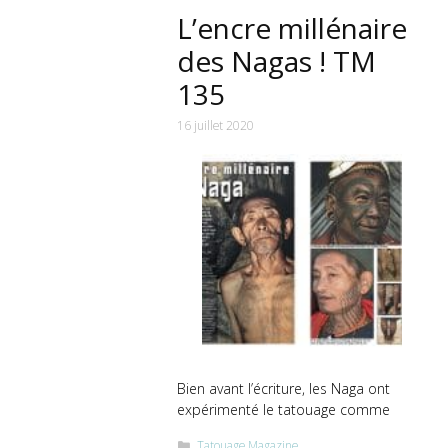
L’encre millénaire
des Nagas ! TM
135
16 juillet 2020
Bien avant l’écriture, les Naga ont
expérimenté le tatouage comme
Catégories
Tatouage Magazine