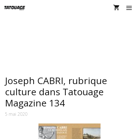
Aller
au
contenu
MEN
CABRI
Joseph CABRI, rubrique
culture dans Tatouage
Magazine 134
5 mai 2020