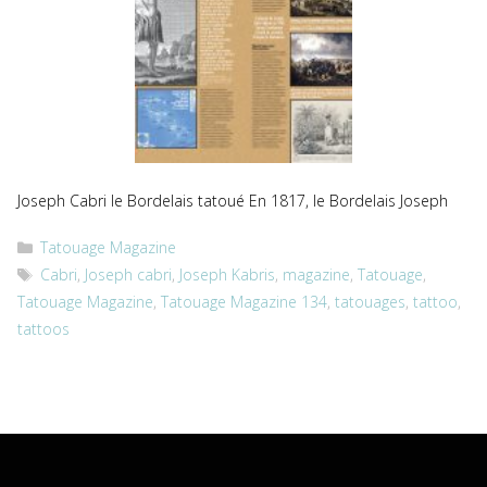
Joseph Cabri le Bordelais tatoué En 1817, le Bordelais Joseph
Catégories
Tatouage Magazine
Étiquettes
Cabri
,
Joseph cabri
,
Joseph Kabris
,
magazine
,
Tatouage
,
Tatouage Magazine
,
Tatouage Magazine 134
,
tatouages
,
tattoo
,
tattoos