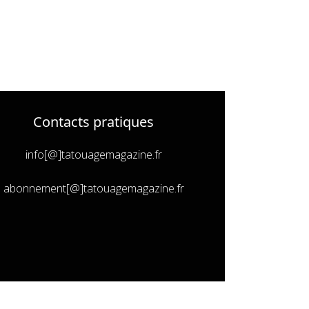
Contacts pratiques
info[@]tatouagemagazine.fr
abonnement[@]tatouagemagazine.fr