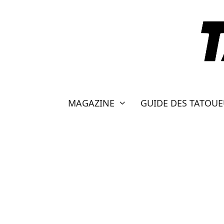
Aller
au
contenu
MAGAZINE
GUIDE DES TATOU
CHATS