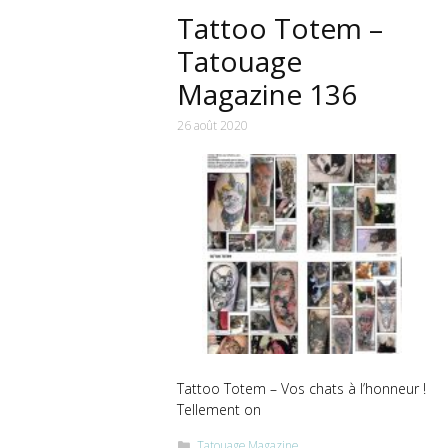
Tattoo Totem –
Tatouage
Magazine 136
26 août 2020
Tattoo Totem – Vos chats à l’honneur !
Tellement on
Catégories
Tatouage Magazine