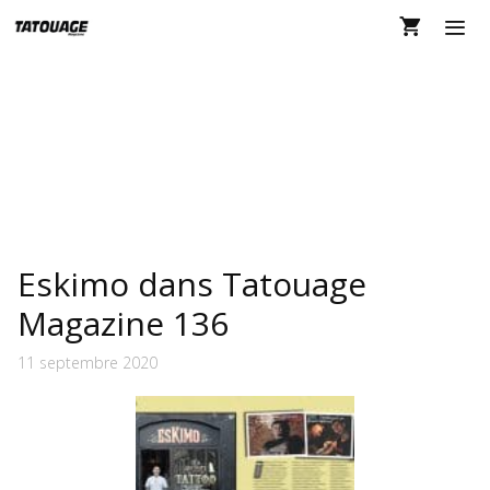
Aller
au
contenu
MEN
ESKIMO
Eskimo dans Tatouage
Magazine 136
11 septembre 2020