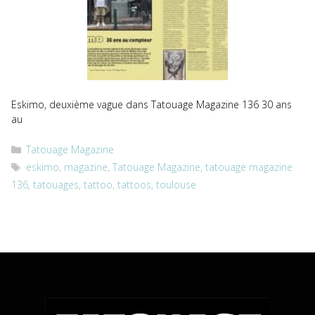
Eskimo, deuxième vague dans Tatouage Magazine 136 30 ans
au
Catégories
Tatouage Magazine
Étiquettes
eskimo
,
magazine
,
Tatouage Magazine
,
tatouage magazine
136
,
tatouages
,
tattoo
,
tattoos
,
toulouse