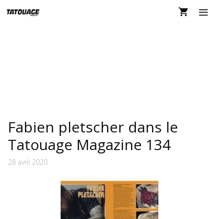
Aller
au
contenu
MEN
FABIEN PLETSCHER
Fabien pletscher dans le
Tatouage Magazine 134
28 avril 2020