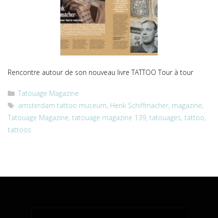
Rencontre autour de son nouveau livre TATTOO Tour à tour
Catégories
Tatouage Magazine
Étiquettes
amsterdam tattoo museum
,
Henk Schiffmacher
,
magazine
,
Tatouage Magazine
,
tatouage magazine 139
,
tatouages
,
tattoo
,
tattoos