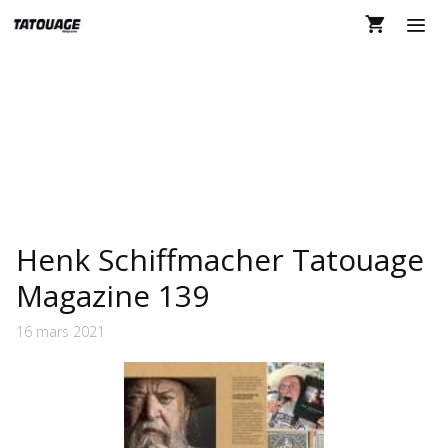
Aller
au
contenu
MEN
HENK SCHIFFMACHER
Henk Schiffmacher Tatouage
Magazine 139
16 mars 2021