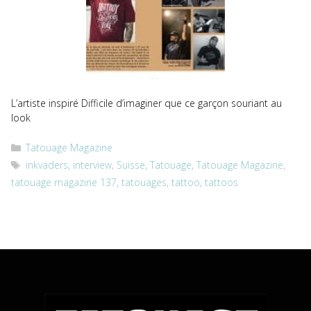
L’artiste inspiré Difficile d’imaginer que ce garçon souriant au
look
Catégories
Tatouage Magazine
Étiquettes
inkvaders
,
interview
,
Suisse
,
Tatouage
,
Tatouage Magazine
,
tatouage magazine 137
,
tatouages
,
tattoo
,
tattoos