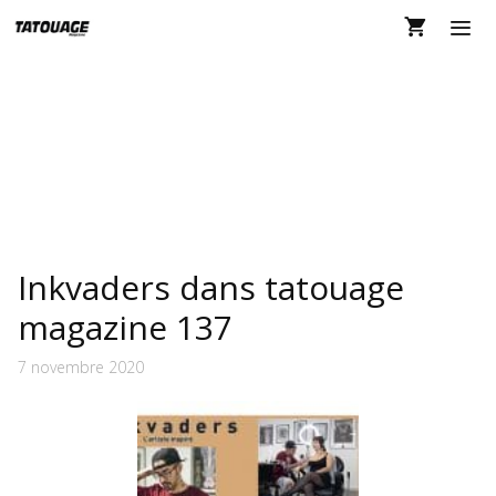
Aller
au
contenu
MEN
INKVADERS
Inkvaders dans tatouage
magazine 137
7 novembre 2020