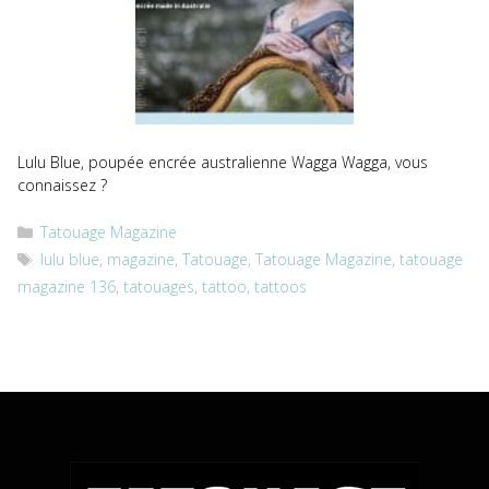
Lulu Blue, poupée encrée australienne Wagga Wagga, vous
connaissez ?
Catégories
Tatouage Magazine
Étiquettes
lulu blue
,
magazine
,
Tatouage
,
Tatouage Magazine
,
tatouage
magazine 136
,
tatouages
,
tattoo
,
tattoos