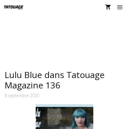
Aller
au
contenu
MEN
LULU BLUE
Lulu Blue dans Tatouage
Magazine 136
8 septembre 2020