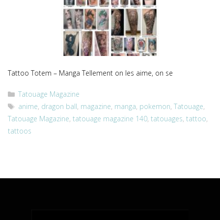
Tattoo Totem – Manga Tellement on les aime, on se
Catégories
Tatouage Magazine
Étiquettes
anime
,
dragon ball
,
magazine
,
manga
,
pokemon
,
Tatouage
,
Tatouage Magazine
,
tatouage magazine 140
,
tatouages
,
tattoo
,
tattoos