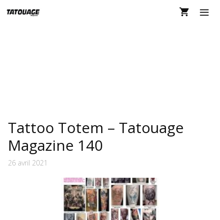
Aller
au
contenu
MEN
MANGA
Tattoo Totem – Tatouage
Magazine 140
26 avril 2021