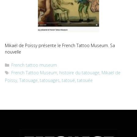
Mikaël de Poissy présente le French Tattoo Museum. Sa
nouvelle
Catégories
French tattoo museum
Étiquettes
French Tattoo Museum
,
histoire du tatouage
,
Mikaël de
Poissy
,
Tatouage
,
tatouages
,
tatoué
,
tatouée