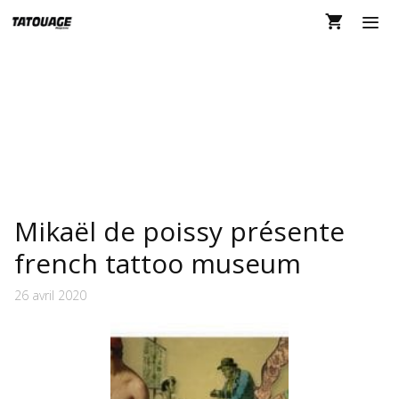
Aller
au
contenu
MEN
MIKAËL DE POISSY
Mikaël de poissy présente
french tattoo museum
26 avril 2020