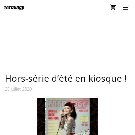
Aller
au
contenu
MEN
STYLES DE TATOUAGE
Hors-série d’été en kiosque !
23 juillet 2020