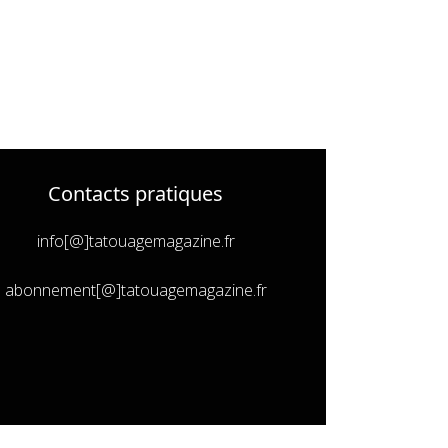
Contacts pratiques
info[@]tatouagemagazine.fr
abonnement[@]tatouagemagazine.fr