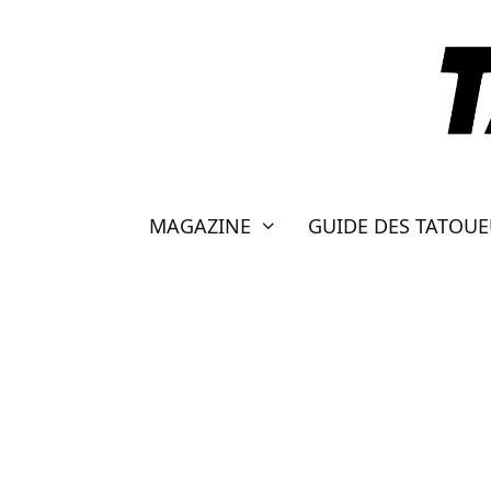
Aller
au
contenu
MAGAZINE
GUIDE DES TATOU
TATTOO FLOWER