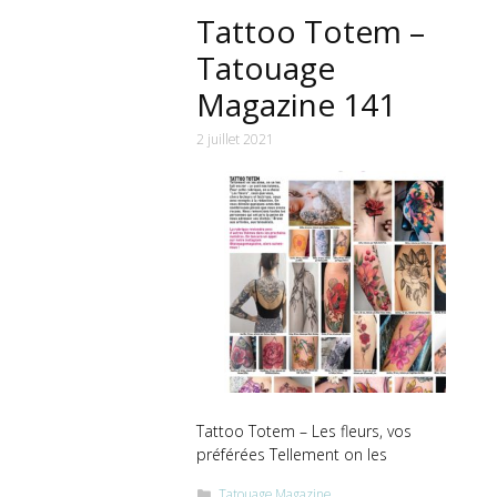
Tattoo Totem –
Tatouage
Magazine 141
2 juillet 2021
Tattoo Totem – Les fleurs, vos
préférées Tellement on les
Catégories
Tatouage Magazine