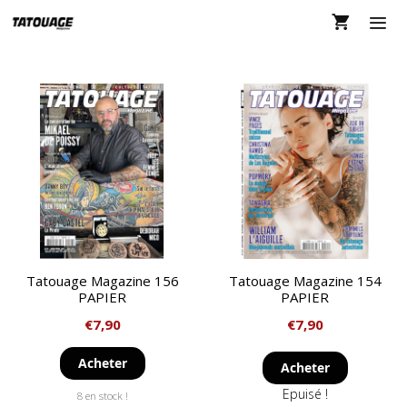
Aller
au
contenu
MEN
Tatouage Magazine 156
Tatouage Magazine 154
PAPIER
PAPIER
€
7,90
€
7,90
Acheter
Acheter
Epuisé !
8 en stock !