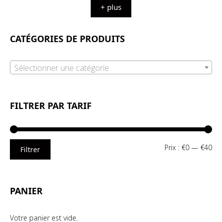
+ plus
CATÉGORIES DE PRODUITS
Sélectionner une catégorie
FILTRER PAR TARIF
Pri
Pri
Prix :
€0
—
€40
Filtrer
mi
ma
PANIER
Votre panier est vide.