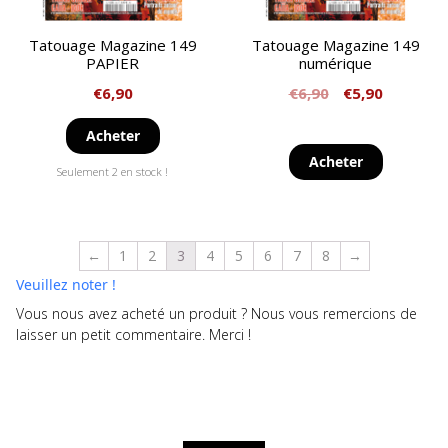
Tatouage Magazine 149
Tatouage Magazine 149
PAPIER
numérique
€
6,90
€
6,90
€
5,90
Acheter
Acheter
Seulement 2 en stock !
←
1
2
3
4
5
6
7
8
→
Veuillez noter !
Vous nous avez acheté un produit ? Nous vous remercions de
laisser un petit commentaire. Merci !