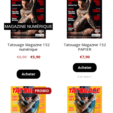
Tatouage Magazine 152
Tatouage Magazine 152
numérique
PAPIER
€
6,90
€
5,90
€
7,90
Acheter
Acheter
6 en stock !
PROMO