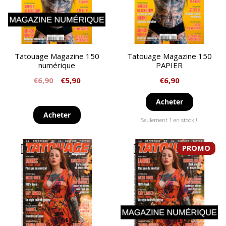
Tatouage Magazine 150
Tatouage Magazine 150
numérique
PAPIER
€
6,90
€
5,90
€
6,90
Acheter
Acheter
Seulement 1 en stock !
PROMO