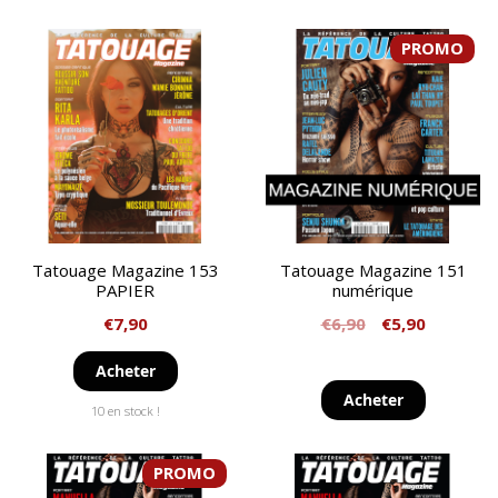
PROMO
Tatouage Magazine 153
Tatouage Magazine 151
PAPIER
numérique
€
7,90
€
6,90
€
5,90
Acheter
Acheter
10 en stock !
PROMO