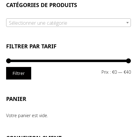
CATÉGORIES DE PRODUITS
Sélectionner une catégorie
FILTRER PAR TARIF
Pri
Pri
Prix :
€0
—
€40
Filtrer
mi
ma
PANIER
Votre panier est vide.