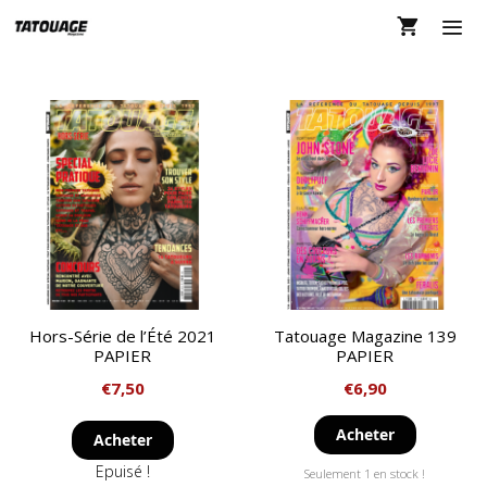
Aller
au
contenu
MEN
Hors-Série de l’Été 2021
Tatouage Magazine 139
PAPIER
PAPIER
€
7,50
€
6,90
Acheter
Acheter
Epuisé !
Seulement 1 en stock !