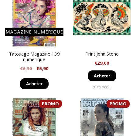
Tatouage Magazine 139
Print John Stone
numérique
€
29,00
€
6,90
€
5,90
Acheter
Acheter
30 en stock !
PROMO
PROMO