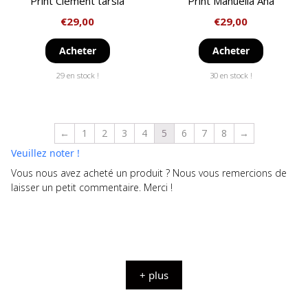
Print Clément tarsia
Print Manuella Ana
€
29,00
€
29,00
Acheter
Acheter
29 en stock !
30 en stock !
←
1
2
3
4
5
6
7
8
→
Veuillez noter !
Vous nous avez acheté un produit ? Nous vous remercions de
laisser un petit commentaire. Merci !
+ plus