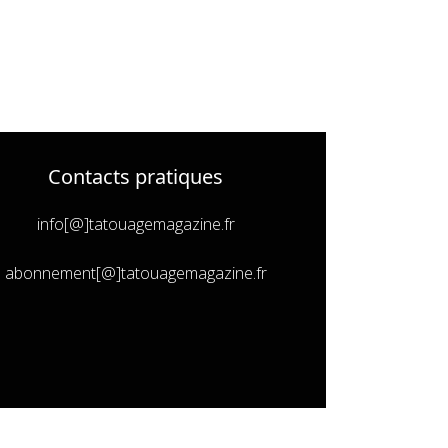
Contacts pratiques
info[@]tatouagemagazine.fr
abonnement[@]tatouagemagazine.fr