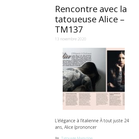
Rencontre avec la
tatoueuse Alice –
TM137
13 novembre 2020
L’élégance à l’italienne À tout juste 24
ans, Alice (prononcer
Catégories
Tatouage Magazine