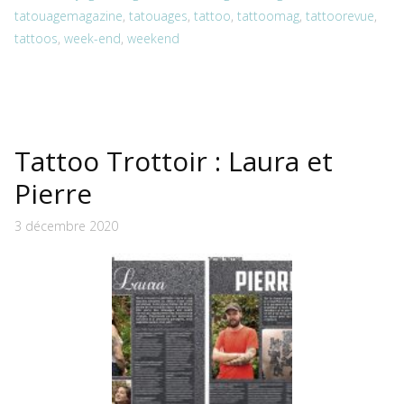
tatouagemagazine
,
tatouages
,
tattoo
,
tattoomag
,
tattoorevue
,
tattoos
,
week-end
,
weekend
Tattoo Trottoir : Laura et
Pierre
3 décembre 2020