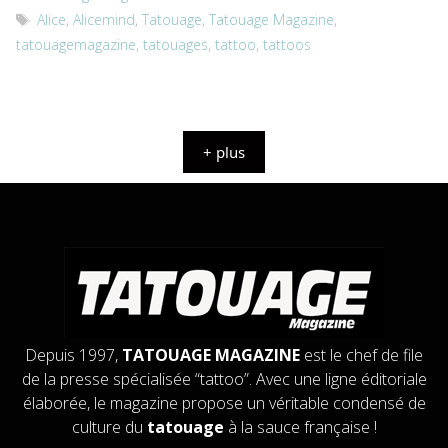
Étiquettes
Alice
,
Alicemind
,
Tatouage
,
Tatouage Magazine
,
tatouagemagazine
,
tatouages
,
tattoo
,
tattoos
+ plus
Depuis 1997,
TATOUAGE MAGAZINE
est le chef de file
de la presse spécialisée “tattoo”. Avec une ligne éditoriale
élaborée, le magazine propose un véritable condensé de
culture du
tatouage
à la sauce française !