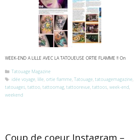
WEEK-END A LILLE AVEC LA TATOUEUSE ORTIE FLAMME !! On
Catégories
Tatouage Magazine
Étiquettes
idée voyage
,
lille
,
ortie flamme
,
Tatouage
,
tatouagemagazine
,
tatouages
,
tattoo
,
tattoomag
,
tattoorevue
,
tattoos
,
week-end
,
weekend
Coup de coeur Instagram –