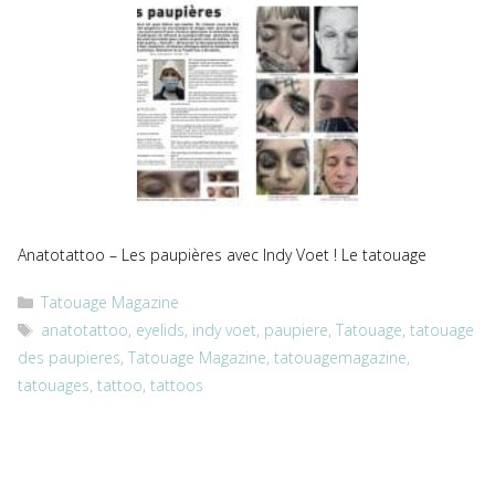
Anatotattoo – Les paupières avec Indy Voet ! Le tatouage
Catégories
Tatouage Magazine
Étiquettes
anatotattoo
,
eyelids
,
indy voet
,
paupiere
,
Tatouage
,
tatouage
des paupieres
,
Tatouage Magazine
,
tatouagemagazine
,
tatouages
,
tattoo
,
tattoos