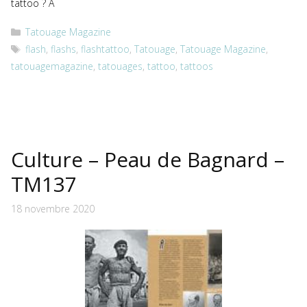
tattoo ? À
Catégories
Tatouage Magazine
Étiquettes
flash
,
flashs
,
flashtattoo
,
Tatouage
,
Tatouage Magazine
,
tatouagemagazine
,
tatouages
,
tattoo
,
tattoos
Culture – Peau de Bagnard –
TM137
18 novembre 2020