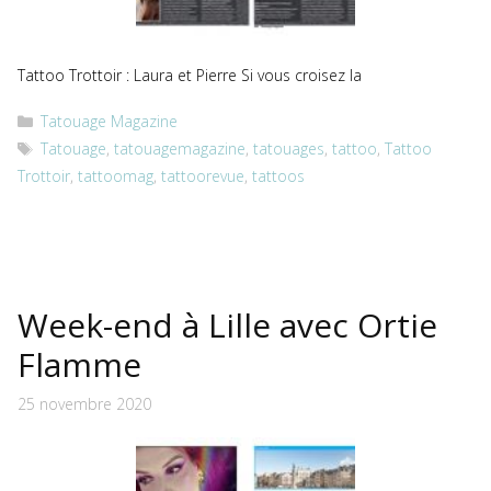
Tattoo Trottoir : Laura et Pierre Si vous croisez la
Catégories
Tatouage Magazine
Étiquettes
Tatouage
,
tatouagemagazine
,
tatouages
,
tattoo
,
Tattoo
Trottoir
,
tattoomag
,
tattoorevue
,
tattoos
Week-end à Lille avec Ortie
Flamme
25 novembre 2020