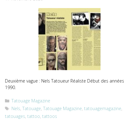
Deuxième vague : Nels Tatoueur Réaliste Début des années
1990.
Catégories
Tatouage Magazine
Étiquettes
Nels
,
Tatouage
,
Tatouage Magazine
,
tatouagemagazine
,
tatouages
,
tattoo
,
tattoos