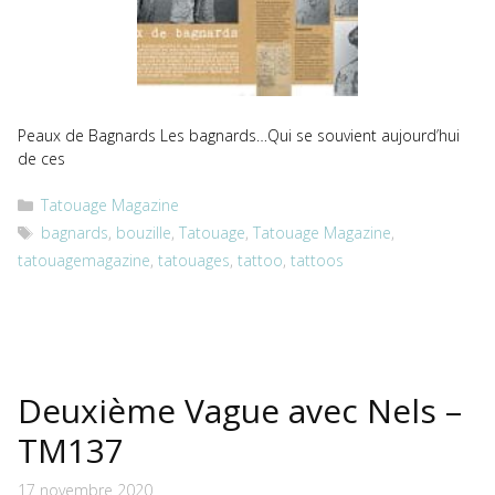
Peaux de Bagnards Les bagnards…Qui se souvient aujourd’hui
de ces
Catégories
Tatouage Magazine
Étiquettes
bagnards
,
bouzille
,
Tatouage
,
Tatouage Magazine
,
tatouagemagazine
,
tatouages
,
tattoo
,
tattoos
Deuxième Vague avec Nels –
TM137
17 novembre 2020