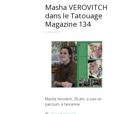
Masha VEROVITCH
dans le Tatouage
Magazine 134
4 mai 2020
Masha Verovitch, 28 ans, a suivi un
parcours à l’ancienne
Catégories
Tatouage Magazine