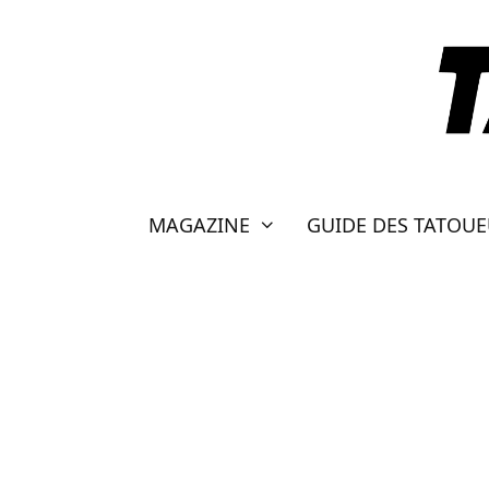
Aller
au
contenu
MAGAZINE
GUIDE DES TATOU
ARLES