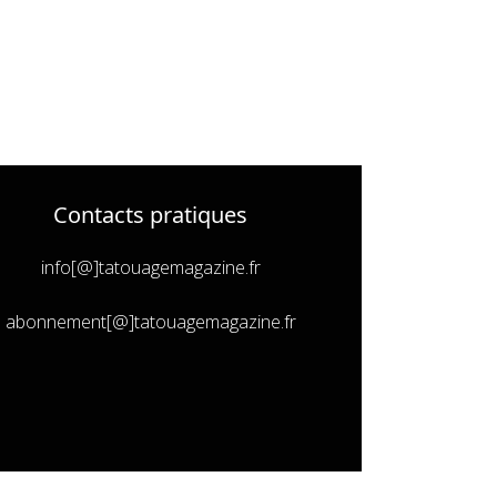
Contacts pratiques
info[@]tatouagemagazine.fr
abonnement[@]tatouagemagazine.fr