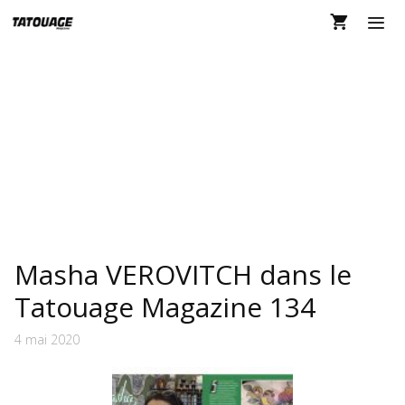
Aller
au
contenu
MEN
MEMORY ACT TATTOO
PARLOR
Masha VEROVITCH dans le
Tatouage Magazine 134
4 mai 2020