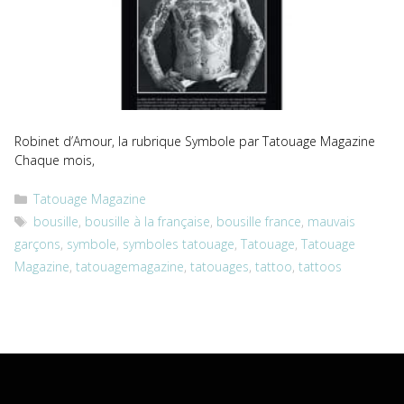
Robinet d’Amour, la rubrique Symbole par Tatouage Magazine
Chaque mois,
Catégories
Tatouage Magazine
Étiquettes
bousille
,
bousille à la française
,
bousille france
,
mauvais
garçons
,
symbole
,
symboles tatouage
,
Tatouage
,
Tatouage
Magazine
,
tatouagemagazine
,
tatouages
,
tattoo
,
tattoos