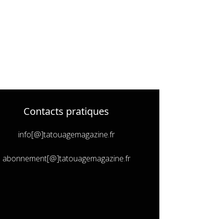
Contacts pratiques
info[@]tatouagemagazine.fr
abonnement[@]tatouagemagazine.fr