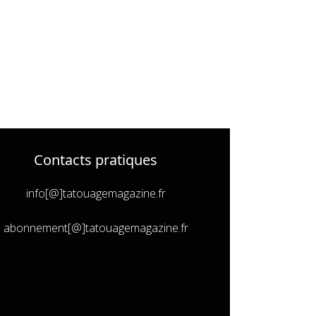
Contacts pratiques
info[@]tatouagemagazine.fr
abonnement[@]tatouagemagazine.fr