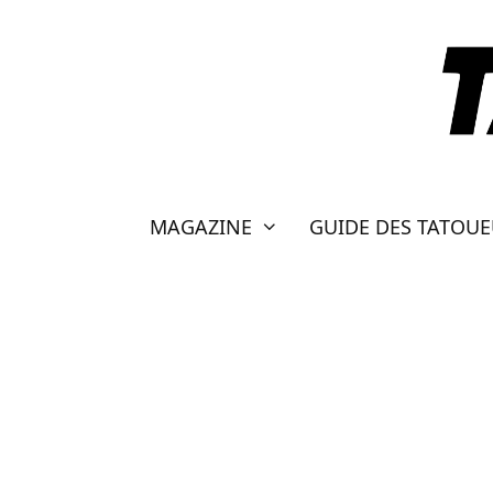
Aller
au
contenu
MAGAZINE
GUIDE DES TATOU
TATOUEUR