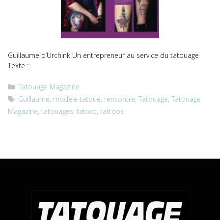
Guillaume d’Urchink Un entrepreneur au service du tatouage
Texte :
Catégories
Tatouage Magazine
Étiquettes
Guillaume
,
modèle tatoué
,
rencontre
,
Tatouage
,
Tatouage
Magazine
,
tatouages
,
tattoo
,
tattoos