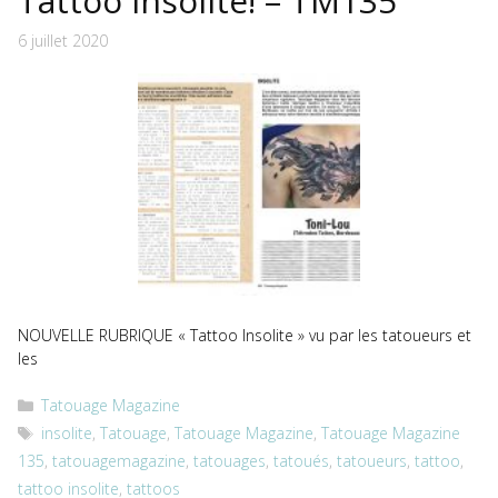
Tattoo Insolite! – TM135
6 juillet 2020
NOUVELLE RUBRIQUE « Tattoo Insolite » vu par les tatoueurs et
les
Catégories
Tatouage Magazine
Étiquettes
insolite
,
Tatouage
,
Tatouage Magazine
,
Tatouage Magazine
135
,
tatouagemagazine
,
tatouages
,
tatoués
,
tatoueurs
,
tattoo
,
tattoo insolite
,
tattoos