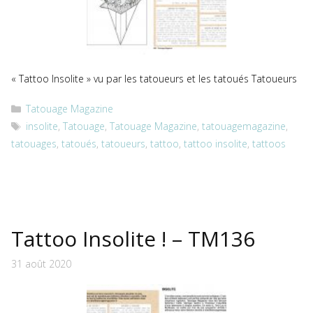
« Tattoo Insolite » vu par les tatoueurs et les tatoués Tatoueurs
Catégories
Tatouage Magazine
Étiquettes
insolite
,
Tatouage
,
Tatouage Magazine
,
tatouagemagazine
,
tatouages
,
tatoués
,
tatoueurs
,
tattoo
,
tattoo insolite
,
tattoos
Tattoo Insolite ! – TM136
31 août 2020