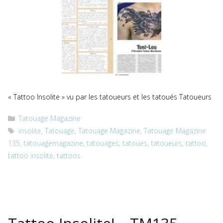
« Tattoo Insolite » vu par les tatoueurs et les tatoués Tatoueurs
Catégories
Tatouage Magazine
Étiquettes
insolite
,
Tatouage
,
Tatouage Magazine
,
Tatouage Magazine
135
,
tatouagemagazine
,
tatouages
,
tatoués
,
tatoueurs
,
tattoo
,
tattoo insolite
,
tattoos