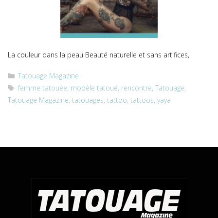
La couleur dans la peau Beauté naturelle et sans artifices,
Catégories
Tatouage Magazine
Étiquettes
femme tatouée
,
modèle tatoué
,
rencontre
,
Tatouage
,
Tatouage Magazine
,
tatouages
,
tattoo
,
tattoos
,
yaya