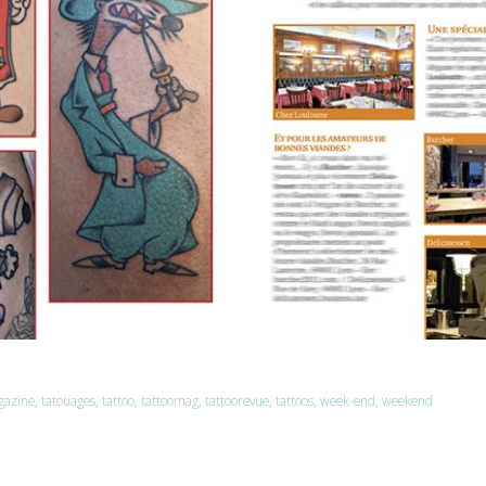
gazine
,
tatouages
,
tattoo
,
tattoomag
,
tattoorevue
,
tattoos
,
week-end
,
weekend