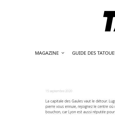
Aller
au
contenu
MAGAZINE
GUIDE DES TATOU
WEEK-END À LYON 
15 septembre 2020
La capitale des Gaules vaut le détour. Lug
pierre vous ennuie, rejoignez le centre où
bouchon, car Lyon est aussi réputée pour