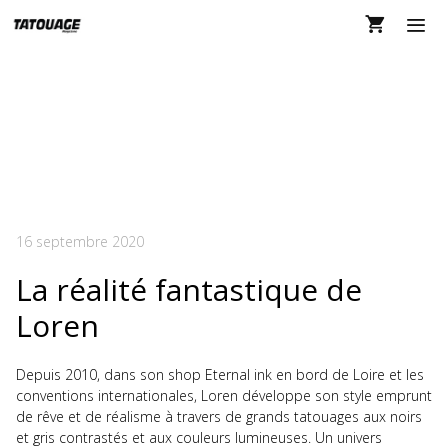
Aller
au
contenu
MEN
LOREN DANS LE
TATOUAGE MAGAZINE
136
16 septembre 2020
La réalité fantastique de
Loren
Depuis 2010, dans son shop Eternal ink en bord de Loire et les
conventions internationales, Loren développe son style emprunt
de rêve et de réalisme à travers de grands tatouages aux noirs
et gris contrastés et aux couleurs lumineuses. Un univers