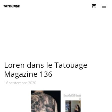
Aller
au
contenu
MEN
RÉALISME
Loren dans le Tatouage
Magazine 136
16 septembre 2020