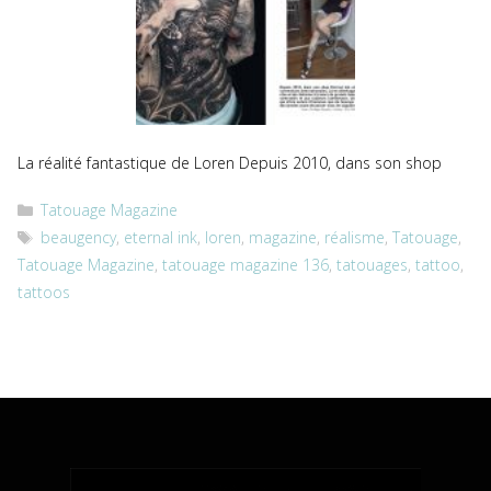
La réalité fantastique de Loren Depuis 2010, dans son shop
Catégories
Tatouage Magazine
Étiquettes
beaugency
,
eternal ink
,
loren
,
magazine
,
réalisme
,
Tatouage
,
Tatouage Magazine
,
tatouage magazine 136
,
tatouages
,
tattoo
,
tattoos