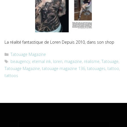
La réalité fantastique de Loren Depuis 2010, dans son shop
Catégories
Tatouage Magazine
Étiquettes
beaugency
,
eternal ink
,
loren
,
magazine
,
réalisme
,
Tatouage
,
Tatouage Magazine
,
tatouage magazine 136
,
tatouages
,
tattoo
,
tattoos