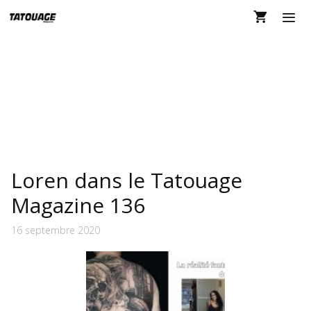
Aller
au
contenu
MEN
LOREN
Loren dans le Tatouage
Magazine 136
16 septembre 2020