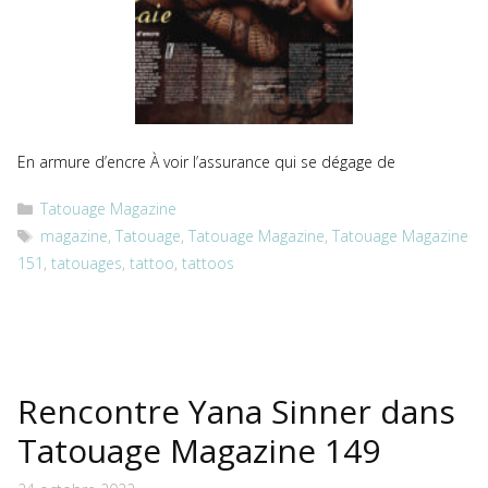
En armure d’encre À voir l’assurance qui se dégage de
Catégories
Tatouage Magazine
Étiquettes
magazine
,
Tatouage
,
Tatouage Magazine
,
Tatouage Magazine
151
,
tatouages
,
tattoo
,
tattoos
Rencontre Yana Sinner dans
Tatouage Magazine 149