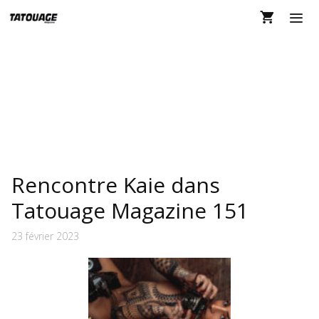
Aller
au
contenu
MEN
TATOUAGE MAGAZINE
Rencontre Kaie dans
Tatouage Magazine 151
23 février 2023