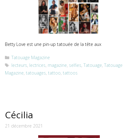
Betty Love est une pin-up tatouée de la tête aux
Catégories
Tatouage Magazine
Étiquettes
lecteurs
,
lectrices
,
magazine
,
selfies
,
Tatouage
,
Tatouage
Magazine
,
tatouages
,
tattoo
,
tattoos
Cécilia
21 décembre 2021