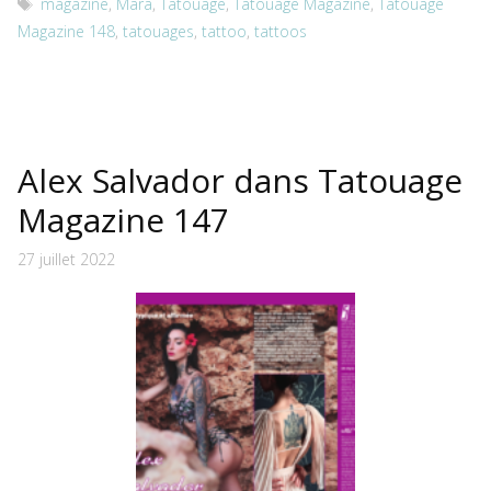
Étiquettes
magazine
,
Mara
,
Tatouage
,
Tatouage Magazine
,
Tatouage
Magazine 148
,
tatouages
,
tattoo
,
tattoos
Alex Salvador dans Tatouage
Magazine 147
27 juillet 2022