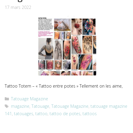
17 mars 2022
Tattoo Totem – « Tattoo entre potes » Tellement on les aime,
Catégories
Tatouage Magazine
Étiquettes
magazine
,
Tatouage
,
Tatouage Magazine
,
tatouage magazine
141
,
tatouages
,
tattoo
,
tattoo de potes
,
tattoos