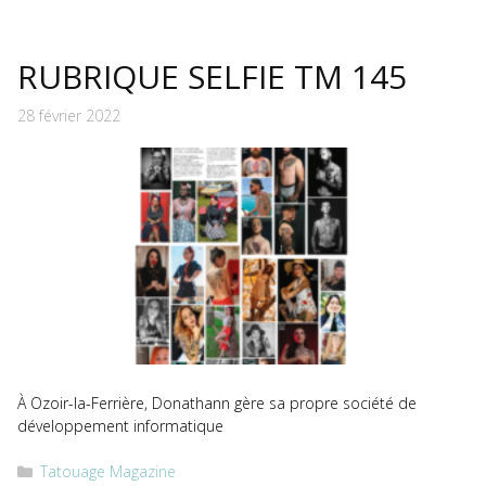
RUBRIQUE SELFIE TM 145
28 février 2022
À Ozoir-la-Ferrière, Donathann gère sa propre société de
développement informatique
Catégories
Tatouage Magazine