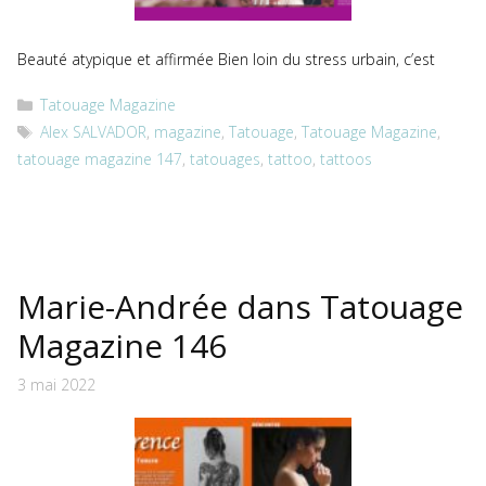
Beauté atypique et affirmée Bien loin du stress urbain, c’est
Catégories
Tatouage Magazine
Étiquettes
Alex SALVADOR
,
magazine
,
Tatouage
,
Tatouage Magazine
,
tatouage magazine 147
,
tatouages
,
tattoo
,
tattoos
Marie-Andrée dans Tatouage
Magazine 146
3 mai 2022