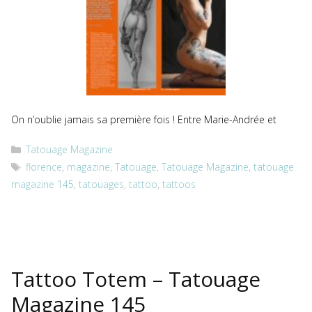
On n’oublie jamais sa première fois ! Entre Marie-Andrée et
Catégories
Tatouage Magazine
Étiquettes
florence
,
magazine
,
Tatouage
,
Tatouage Magazine
,
tatouage
magazine 145
,
tatouages
,
tattoo
,
tattoos
Tattoo Totem – Tatouage
Magazine 145