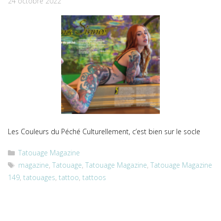
24 octobre 2022
Les Couleurs du Péché Culturellement, c’est bien sur le socle
Catégories
Tatouage Magazine
Étiquettes
magazine
,
Tatouage
,
Tatouage Magazine
,
Tatouage Magazine
149
,
tatouages
,
tattoo
,
tattoos