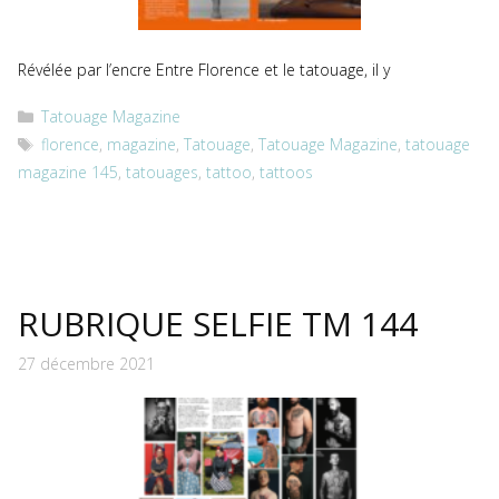
Révélée par l’encre Entre Florence et le tatouage, il y
Catégories
Tatouage Magazine
Étiquettes
florence
,
magazine
,
Tatouage
,
Tatouage Magazine
,
tatouage
magazine 145
,
tatouages
,
tattoo
,
tattoos
RUBRIQUE SELFIE TM 144
27 décembre 2021